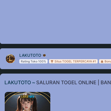
LAKUTOTO
Rating Toko 100%
Situs TOGEL TERPERCAYA #1
Bonu
SALURAN TOGEL ONLINE | BAN
LAKUTOTO
~