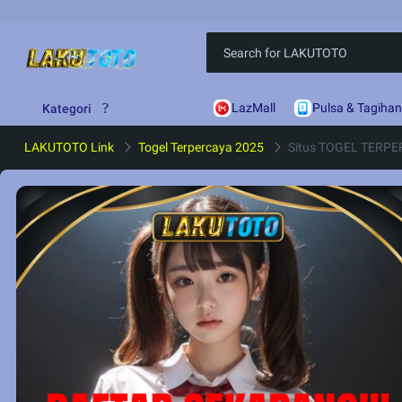
LazMall
Pulsa & Tagihan
Kategori
LAKUTOTO Link
Togel Terpercaya 2025
Situs TOGEL TERPER