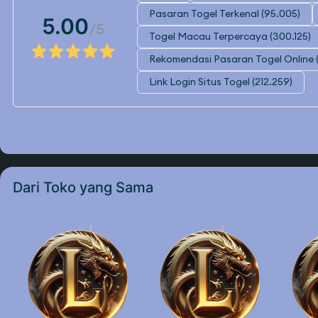
Pasaran Togel Terkenal (95.005)
5.00
/5
Togel Macau Terpercaya (300.125)
Rekomendasi Pasaran Togel Online (
Link Login Situs Togel (212.259)
Dari Toko yang Sama