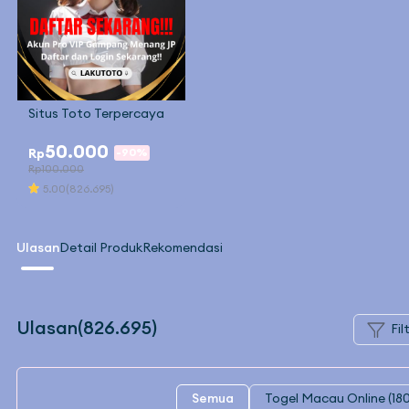
Situs Toto Terpercaya
50.000
-90%
Rp
Rp100.000
5.00(826.695)
Ulasan
Detail Produk
Rekomendasi
Ulasan(826.695)
Fil
Semua
Togel Macau Online (180