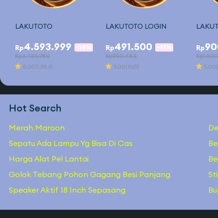
LAKUTOTO
LAKUTOTO LOGIN
LAKUT
4.593.999
491.500
90
-35%
-41%
Rp
Rp
Rp
Rp6.485.980
Rp900.483
Rp1.80
5.00(1.586)
5.00(965)
5.00(
Hot Search
Merah Maroon
De
Sepatu Ada Lampu Yg Bisa Di Cas
Be
Harga Alat Pel Lantai
Be
Golok Tebang Pohon Gagang Besi Panjang
St
Speaker Aktif 18 Inch Sepasang
Bu