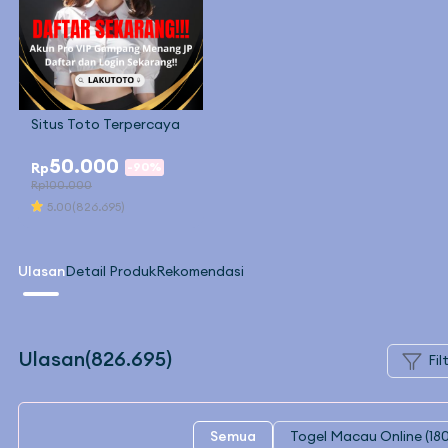
Situs Toto Terpercaya
50.000
-90%
Rp
Rp100.000
5.00(826.695)
Ulasan
Detail Produk
Rekomendasi
Ulasan(826.695)
Fil
Semua
Togel Macau Online (180