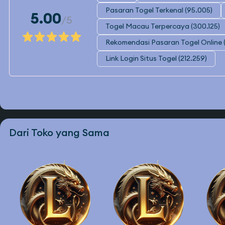
Pasaran Togel Terkenal (95.005)
5.00
/5
Togel Macau Terpercaya (300.125)
Rekomendasi Pasaran Togel Online (
Link Login Situs Togel (212.259)
Dari Toko yang Sama