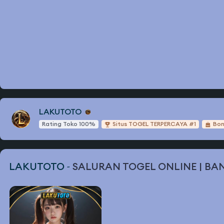
LAKUTOTO
Rating Toko 100%
Situs TOGEL TERPERCAYA #1
Bon
SALURAN TOGEL ONLINE | BAN
LAKUTOTO
~