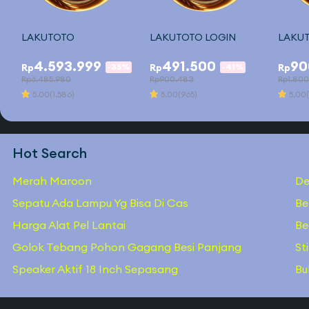
LAKUTOTO
LAKUTOTO LOGIN
LAKUT
4.593.999
491.500
90
-35%
-41%
Rp
Rp
Rp
Rp6.485.980
Rp900.483
Rp1.80
5.00(1.586)
5.00(965)
5.00(
Hot Search
Merah Maroon
De
Sepatu Ada Lampu Yg Bisa Di Cas
Be
Harga Alat Pel Lantai
Be
Golok Tebang Pohon Gagang Besi Panjang
St
Speaker Aktif 18 Inch Sepasang
Bu