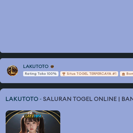
LAKUTOTO
Rating Toko 100%
Situs TOGEL TERPERCAYA #1
Bon
SALURAN TOGEL ONLINE | BAN
LAKUTOTO
~