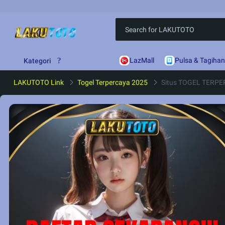
LazMall
Pulsa & Tagihan
Kategori
LAKUTOTO Link
Togel Terpercaya 2025
Situs TOGEL TERPER