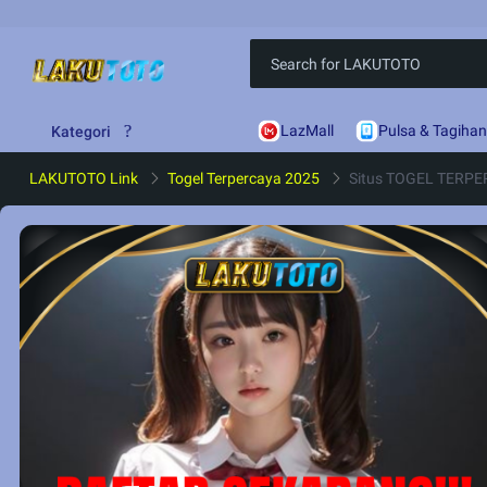
LazMall
Pulsa & Tagihan
Kategori
LAKUTOTO Link
Togel Terpercaya 2025
Situs TOGEL TERPER