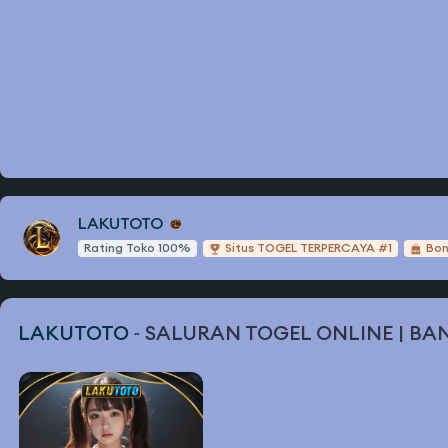
LAKUTOTO
Rating Toko 100%
Situs TOGEL TERPERCAYA #1
Bon
SALURAN TOGEL ONLINE | BAN
LAKUTOTO
~