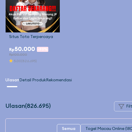
Situs Toto Terpercaya
50.000
-90%
Rp
Rp100.000
5.00(826.695)
Ulasan
Detail Produk
Rekomendasi
Ulasan(826.695)
Fil
Semua
Togel Macau Online (180