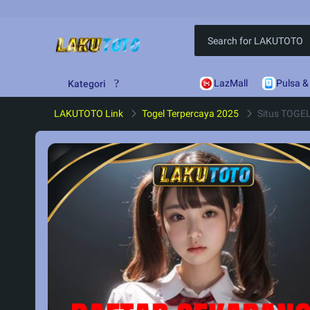
LazMall
Pulsa &
Kategori
LAKUTOTO Link
Togel Terpercaya 2025
Situs TOGEL