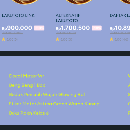
LAKUTOTO LINK
ALTERNATIF
DAFTAR 
LAKUTOTO
900.000
1.700.500
10.8
Rp
-50%
Rp
-10%
Rp
Rp1.800.000
Rp1.005.000
Rp12.505.40
5.00(5)
5.00(0)
5.00(46)
Decal Motor Wr
Beng Beng 1 Box
Bedak Pemutih Wajah Glowing Rdl
Stiker Motor Astrea Grand Warna Kuning
Buku Ppkn Kelas 6