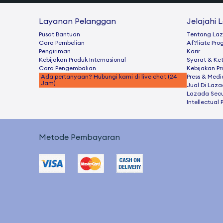
Layanan Pelanggan
Jelajahi 
Pusat Bantuan
Tentang La
Cara Pembelian
Af?liate Pr
Pengiriman
Karir
Kebijakan Produk Internasional
Syarat & Ke
Cara Pengembalian
Kebijakan Pr
Ada pertanyaan? Hubungi kami di live chat (24
Press & Medi
Jam)
Jual Di Laz
Lazada Secu
Intellectual 
Metode Pembayaran