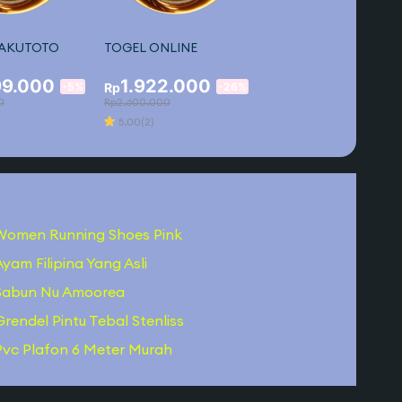
LAKUTOTO
TOGEL ONLINE
99.000
1.922.000
-5%
Rp
-26%
0
Rp2.600.000
5.00(2)
Women Running Shoes Pink
Ayam Filipina Yang Asli
Sabun Nu Amoorea
Grendel Pintu Tebal Stenliss
Pvc Plafon 6 Meter Murah