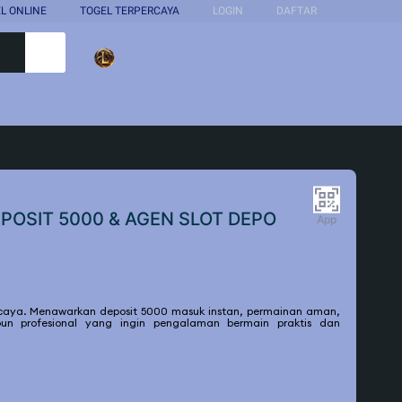
L ONLINE
TOGEL TERPERCAYA
LOGIN
DAFTAR
EPOSIT 5000 & AGEN SLOT DEPO
App
rcaya. Menawarkan deposit 5000 masuk instan, permainan aman,
n profesional yang ingin pengalaman bermain praktis dan