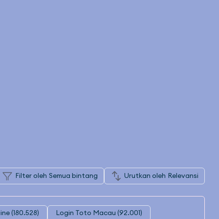
Filter oleh
Semua bintang
Urutkan oleh
Relevansi
ne (180.528)
Login Toto Macau (92.001)