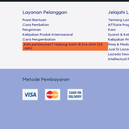
Layanan Pelanggan
Jelajahi 
Pusat Bantuan
Tentang La
Cara Pembelian
Af?liate Pr
Pengiriman
Karir
Kebijakan Produk Internasional
Syarat & Ke
Cara Pengembalian
Kebijakan Pr
Ada pertanyaan? Hubungi kami di live chat (24
Press & Medi
Jam)
Jual Di Laz
Lazada Secu
Intellectual 
Metode Pembayaran