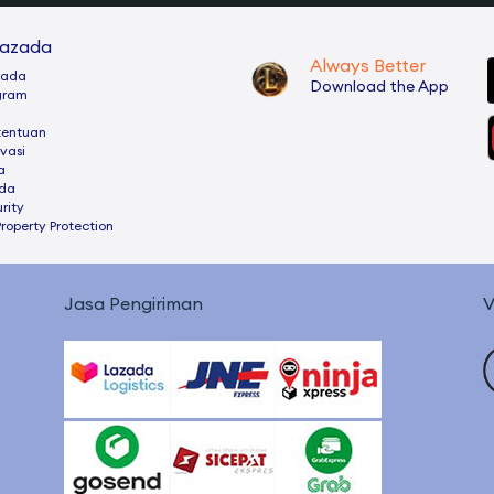
Lazada
Always Better
zada
Download the App
ogram
tentuan
ivasi
a
ada
rity
Property Protection
Jasa Pengiriman
V