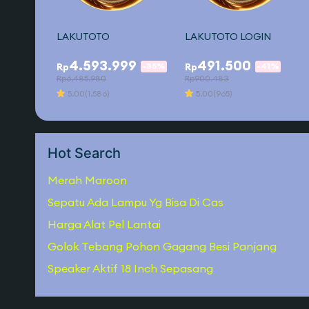
LAKUTOTO
LAKUTOTO LOGIN
4.593.999
491.500
-35%
-41%
Rp
Rp
Rp6.485.980
Rp900.483
5.00(1.586)
5.00(965)
Hot Search
Merah Maroon
Sepatu Ada Lampu Yg Bisa Di Cas
Harga Alat Pel Lantai
Golok Tebang Pohon Gagang Besi Panjang
Speaker Aktif 18 Inch Sepasang