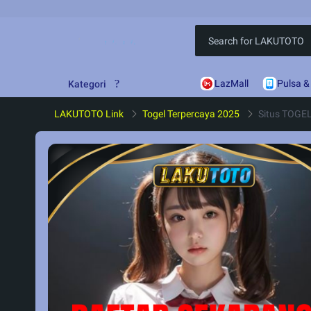
LazMall
Pulsa &
Kategori
LAKUTOTO Link
Togel Terpercaya 2025
Situs TOGEL