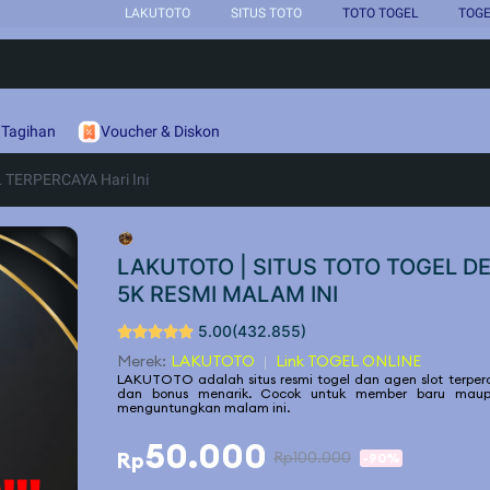
LAKUTOTO
SITUS TOTO
TOTO TOGEL
TOGE
 Tagihan
Voucher & Diskon
 TERPERCAYA Hari Ini
LAKUTOTO | SITUS TOTO TOGEL D
5K RESMI MALAM INI
5.00
(432.855)
Merek:
LAKUTOTO
Link TOGEL ONLINE
LAKUTOTO adalah situs resmi togel dan agen slot terpe
dan bonus menarik. Cocok untuk member baru maupu
menguntungkan malam ini.
50.000
Rp100.000
-90%
Rp