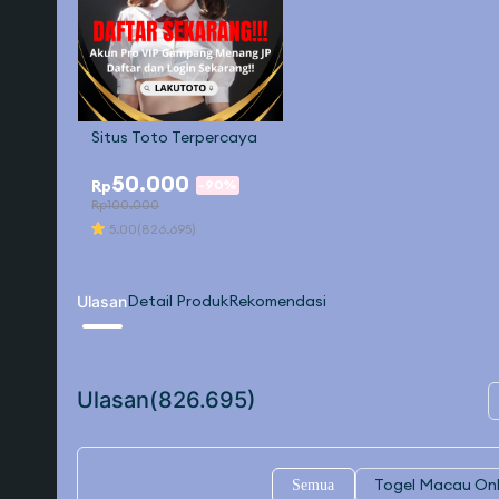
Situs Toto Terpercaya
50.000
-90%
Rp
Rp100.000
5.00(826.695)
Ulasan
Detail Produk
Rekomendasi
Ulasan(826.695)
Semua
Togel Macau Onli