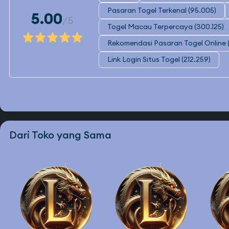
Pasaran Togel Terkenal (95.005)
5.00
/5
Togel Macau Terpercaya (300.125)
Rekomendasi Pasaran Togel Online (
Link Login Situs Togel (212.259)
Dari Toko yang Sama