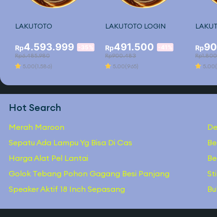
LAKUTOTO
LAKUTOTO LOGIN
LAKUT
4.593.999
491.500
90
Rp
-35%
Rp
-41%
Rp
Rp6.485.980
Rp900.483
Rp1.80
5.00(1.586)
5.00(965)
5.00(
Hot Search
Merah Maroon
De
Sepatu Ada Lampu Yg Bisa Di Cas
Be
Harga Alat Pel Lantai
Be
Golok Tebang Pohon Gagang Besi Panjang
St
Speaker Aktif 18 Inch Sepasang
Bu