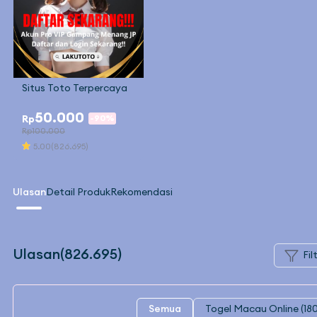
Situs Toto Terpercaya
50.000
-90%
Rp
Rp100.000
5.00(826.695)
Ulasan
Detail Produk
Rekomendasi
Ulasan(826.695)
Fil
Semua
Togel Macau Online (180