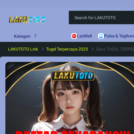
LazMall
Pulsa & Tagihan
Kategori
LAKUTOTO Link
Togel Terpercaya 2025
Situs TOGEL TERPER