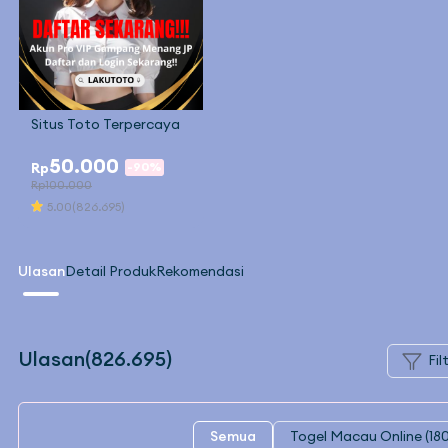
Situs Toto Terpercaya
50.000
-90%
Rp
Rp100.000
5.00(826.695)
Ulasan
Detail Produk
Rekomendasi
Ulasan(826.695)
Fil
Semua
Togel Macau Online (180