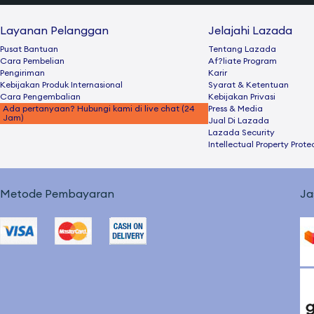
Layanan Pelanggan
Jelajahi Lazada
Pusat Bantuan
Tentang Lazada
Cara Pembelian
Af?liate Program
Pengiriman
Karir
Kebijakan Produk Internasional
Syarat & Ketentuan
Cara Pengembalian
Kebijakan Privasi
Ada pertanyaan? Hubungi kami di live chat (24
Press & Media
Jam)
Jual Di Lazada
Lazada Security
Intellectual Property Prote
Metode Pembayaran
Ja