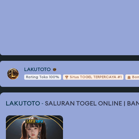
LAKUTOTO
Rating Toko 100%
Situs TOGEL TERPERCAYA #1
Bon
SALURAN TOGEL ONLINE | BAN
LAKUTOTO
~