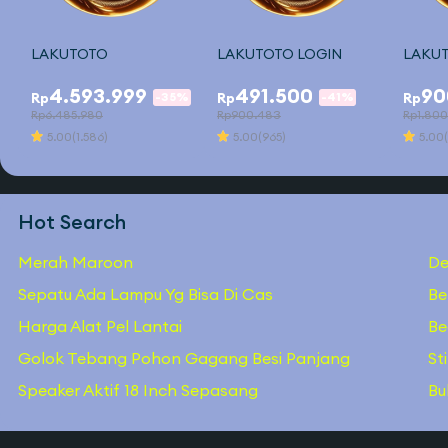
LAKUTOTO
LAKUTOTO LOGIN
LAKUT
4.593.999
491.500
90
-35%
-41%
Rp
Rp
Rp
Rp6.485.980
Rp900.483
Rp1.80
5.00(1.586)
5.00(965)
5.00(
Hot Search
Merah Maroon
De
Sepatu Ada Lampu Yg Bisa Di Cas
Be
Harga Alat Pel Lantai
Be
Golok Tebang Pohon Gagang Besi Panjang
St
Speaker Aktif 18 Inch Sepasang
Bu