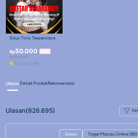
Situs Toto Terpercaya
50.000
Rp
-90%
Rp100.000
5.00(826.695)
Ulasan
Detail Produk
Rekomendasi
Ulasan(826.695)
Fil
Semua
Togel Macau Online (180