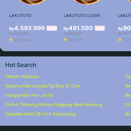
LAKUTOTO
LAKUTOTO LOGIN
LAKUT
4.593.999
491.500
90
Rp
-35%
Rp
-41%
Rp
Rp6.485.980
Rp900.483
Rp1.80
5.00(1.586)
5.00(965)
5.00(
Hot Search
Merah Maroon
De
Sepatu Ada Lampu Yg Bisa Di Cas
Be
Harga Alat Pel Lantai
Be
Golok Tebang Pohon Gagang Besi Panjang
St
Speaker Aktif 18 Inch Sepasang
Bu