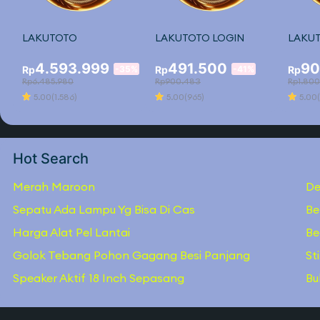
LAKUTOTO
LAKUTOTO LOGIN
LAKUT
4.593.999
491.500
90
Rp
-35%
Rp
-41%
Rp
Rp6.485.980
Rp900.483
Rp1.80
5.00(1.586)
5.00(965)
5.00(
Hot Search
Merah Maroon
De
Sepatu Ada Lampu Yg Bisa Di Cas
Be
Harga Alat Pel Lantai
Be
Golok Tebang Pohon Gagang Besi Panjang
St
Speaker Aktif 18 Inch Sepasang
Bu