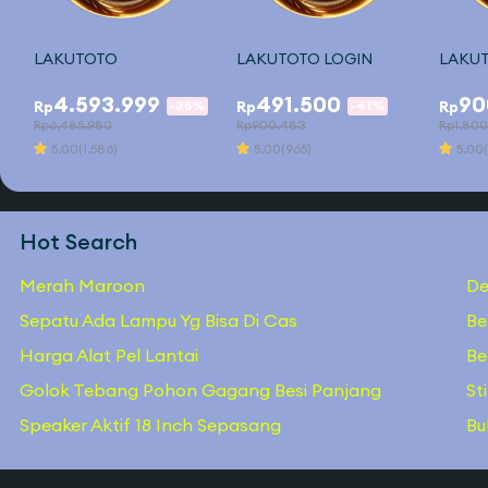
LAKUTOTO
LAKUTOTO LOGIN
LAKUT
4.593.999
491.500
90
-35%
-41%
Rp
Rp
Rp
Rp6.485.980
Rp900.483
Rp1.80
5.00(1.586)
5.00(965)
5.00(
Hot Search
Merah Maroon
De
Sepatu Ada Lampu Yg Bisa Di Cas
Be
Harga Alat Pel Lantai
Be
Golok Tebang Pohon Gagang Besi Panjang
St
Speaker Aktif 18 Inch Sepasang
Bu