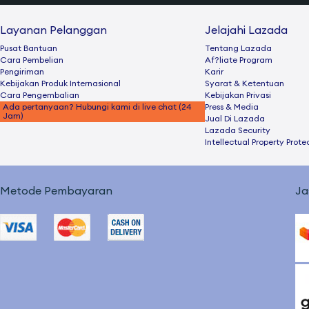
Layanan Pelanggan
Jelajahi Lazada
Pusat Bantuan
Tentang Lazada
Cara Pembelian
Af?liate Program
Pengiriman
Karir
Kebijakan Produk Internasional
Syarat & Ketentuan
Cara Pengembalian
Kebijakan Privasi
Ada pertanyaan? Hubungi kami di live chat (24
Press & Media
Jam)
Jual Di Lazada
Lazada Security
Intellectual Property Prote
Metode Pembayaran
Ja