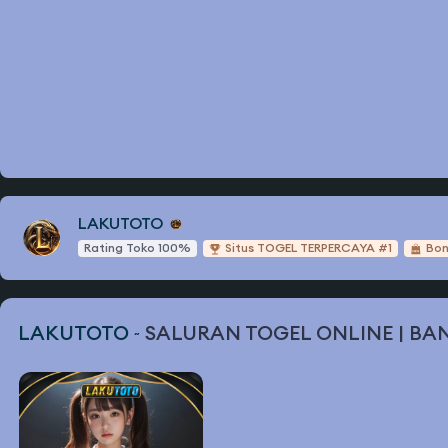
LAKUTOTO
Rating Toko 100%
Situs TOGEL TERPERCAYA #1
Bon
SALURAN TOGEL ONLINE | BAN
LAKUTOTO
~