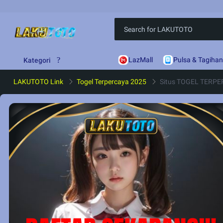
LazMall
Pulsa & Tagihan
Kategori
LAKUTOTO Link
Togel Terpercaya 2025
Situs TOGEL TERPER