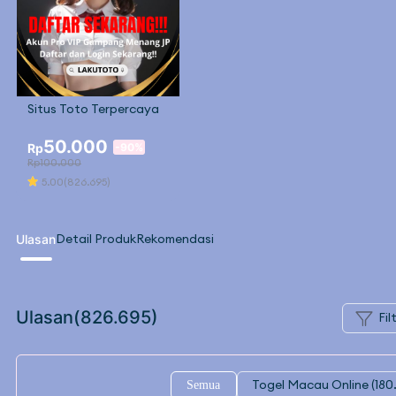
Situs Toto Terpercaya
50.000
Rp
-90%
Rp100.000
5.00(826.695)
Ulasan
Detail Produk
Rekomendasi
Ulasan(826.695)
Fil
Semua
Togel Macau Online (180