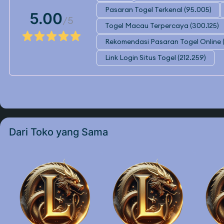
Pasaran Togel Terkenal (95.005)
5.00
/5
Togel Macau Terpercaya (300.125)
Rekomendasi Pasaran Togel Online (
Link Login Situs Togel (212.259)
Dari Toko yang Sama