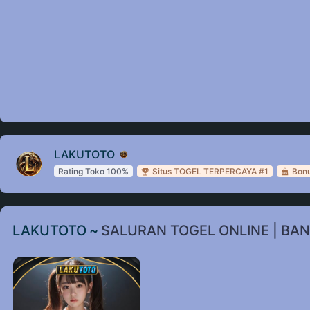
LAKUTOTO
Rating Toko 100%
Situs TOGEL TERPERCAYA #1
Bonu
SALURAN TOGEL ONLINE | BAN
LAKUTOTO
~