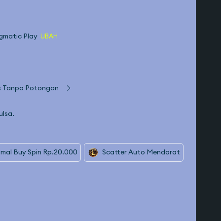
gmatic Play
UBAH
s Tanpa Potongan
ulsa.
imal Buy Spin Rp.20.000
Scatter Auto Mendarat