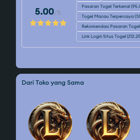
Pasaran Togel Terkenal (95.
5.00
/5
Togel Macau Terpercaya (30
Rekomendasi Pasaran Togel 
Link Login Situs Togel (212.2
Dari Toko yang Sama