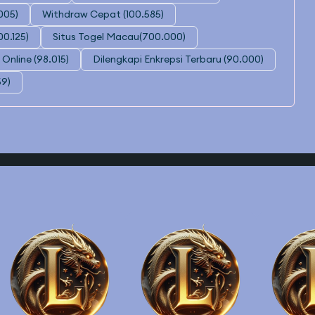
005)
Withdraw Cepat (100.585)
0.125)
Situs Togel Macau(700.000)
Online (98.015)
Dilengkapi Enkrepsi Terbaru (90.000)
59)