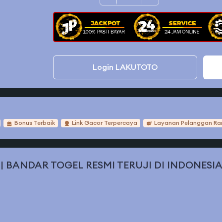
Login LAKUTOTO
Bonus Terbaik
Link Gacor Terpercaya
Layanan Pelanggan R
| BANDAR TOGEL RESMI TERUJI DI INDONESI