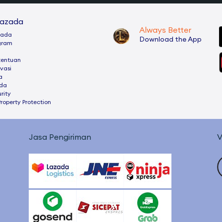
Lazada
Always Better
zada
Download the App
ogram
tentuan
ivasi
a
ada
rity
Property Protection
Jasa Pengiriman
V