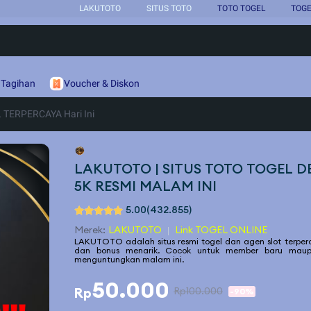
LAKUTOTO
SITUS TOTO
TOTO TOGEL
TOGE
 Tagihan
Voucher & Diskon
 TERPERCAYA Hari Ini
LAKUTOTO | SITUS TOTO TOGEL D
5K RESMI MALAM INI
5.00
(432.855)
Merek:
LAKUTOTO
Link TOGEL ONLINE
LAKUTOTO adalah situs resmi togel dan agen slot terpe
dan bonus menarik. Cocok untuk member baru maupu
menguntungkan malam ini.
50.000
Rp100.000
-90%
Rp