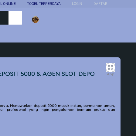
L ONLINE
TOGEL TERPERCAYA
LOGIN
DAFTAR
EPOSIT 5000 & AGEN SLOT DEPO
App
rcaya. Menawarkan deposit 5000 masuk instan, permainan aman,
n profesional yang ingin pengalaman bermain praktis dan