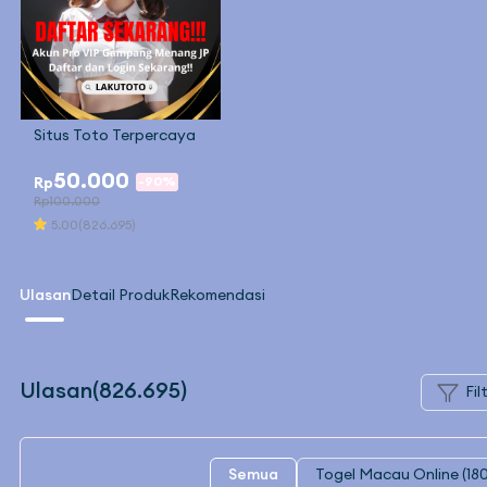
Situs Toto Terpercaya
50.000
-90%
Rp
Rp100.000
5.00(826.695)
Ulasan
Detail Produk
Rekomendasi
Ulasan(826.695)
Fil
Semua
Togel Macau Online (180