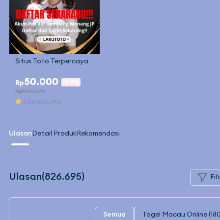
Situs Toto Terpercaya
50.000
-90%
Rp
Rp100.000
5.00(826.695)
Ulasan
Detail Produk
Rekomendasi
Ulasan(826.695)
Fil
Semua
Togel Macau Online (180