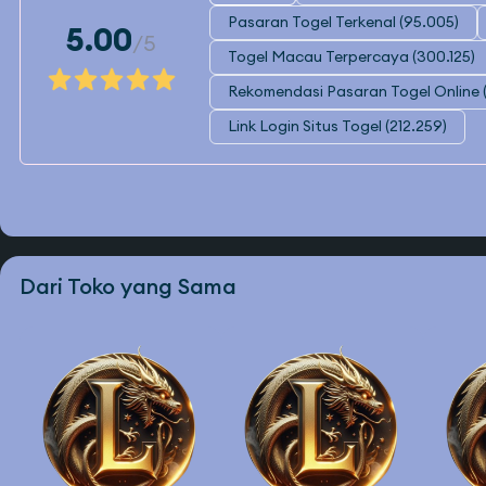
Pasaran Togel Terkenal (95.005)
5.00
/5
Togel Macau Terpercaya (300.125)
Rekomendasi Pasaran Togel Online (
Link Login Situs Togel (212.259)
Dari Toko yang Sama