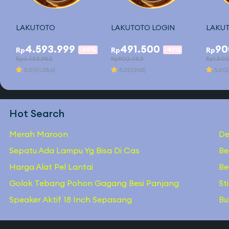
LAKUTOTO
LAKUTOTO LOGIN
LAKUT
4.593.999
491.500
90
-35%
-41%
Rp
Rp
Rp
Rp6.485.980
Rp900.483
Rp1.80
5.00(1.586)
5.00(965)
5.00(
Hot Search
Merah Maroon
De
Sepatu Ada Lampu Yg Bisa Di Cas
Be
Harga Alat Pel Lantai
Be
Golok Tebang Pohon Gagang Besi Panjang
St
Speaker Aktif 18 Inch Sepasang
Bu