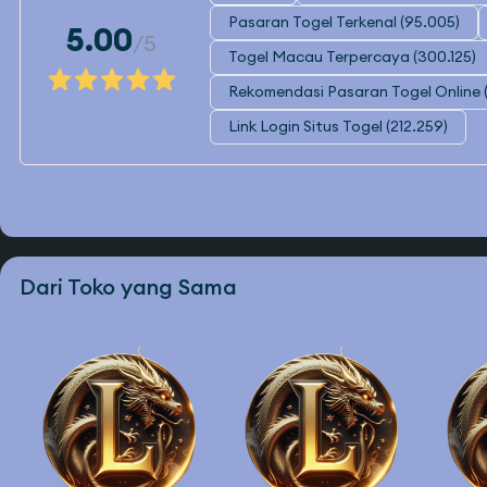
Pasaran Togel Terkenal (95.005)
5.00
/5
Togel Macau Terpercaya (300.125)
Rekomendasi Pasaran Togel Online (
Link Login Situs Togel (212.259)
Dari Toko yang Sama