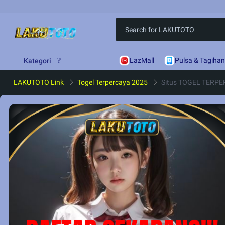
LazMall
Pulsa & Tagihan
Kategori
LAKUTOTO Link
Togel Terpercaya 2025
Situs TOGEL TERPER