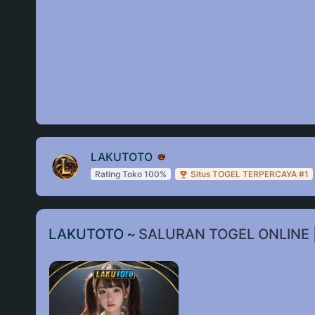
LAKUTOTO
Rating Toko 100%
Situs TOGEL TERPERCAYA #1
SALURAN TOGEL ONLINE |
LAKUTOTO
~