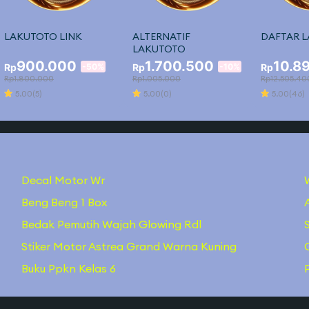
LAKUTOTO LINK
ALTERNATIF
DAFTAR 
LAKUTOTO
900.000
1.700.500
10.8
Rp
-50%
Rp
-10%
Rp
Rp1.800.000
Rp1.005.000
Rp12.505.40
5.00(5)
5.00(0)
5.00(46)
Decal Motor Wr
Beng Beng 1 Box
Bedak Pemutih Wajah Glowing Rdl
Stiker Motor Astrea Grand Warna Kuning
Buku Ppkn Kelas 6