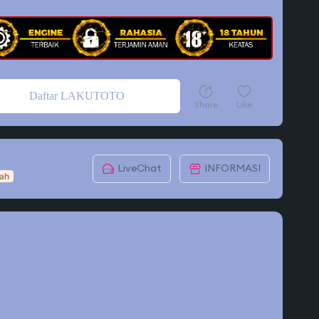
Daftar LAKUTOTO
Share
Like
LiveChat
INFORMASI
ah