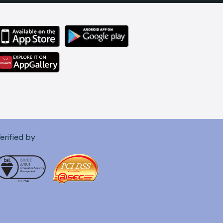
erified by