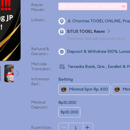
Bayar
Beli Rp50.000 diskon Rp25.000
Murah:
Lokasi :
Jl. Otoritas TOGEL ONLINE, Pra
SITUS TOGEL Resmi
Prioritas terbaik layanan 24/7
Refund &
Deposit & Withdraw 100% Luna
Garansi :
Metode
Tersedia Bank, Qris , Ewallet & P
Transaksi :
Informasi
Betting
Bet :
Minimal Spin Rp.400
Min
Minimal
Rp10.000
Deposit:
Rp10.000
Kuantitas: