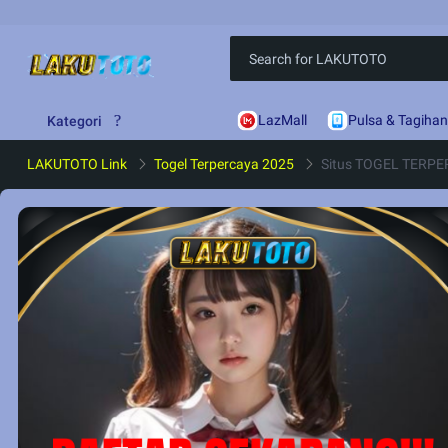
LazMall
Pulsa & Tagihan
Kategori
LAKUTOTO Link
Togel Terpercaya 2025
Situs TOGEL TERPER