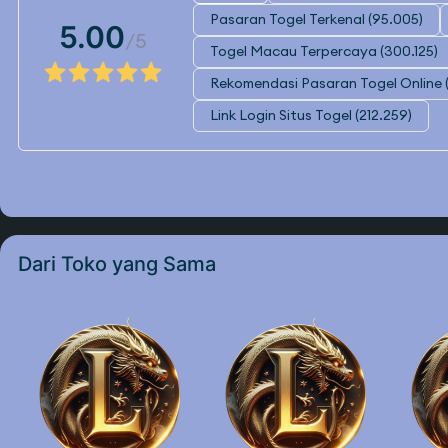
Pasaran Togel Terkenal (95.005)
5.00
/5
Togel Macau Terpercaya (300.125)
Rekomendasi Pasaran Togel Online (
Link Login Situs Togel (212.259)
Dari Toko yang Sama