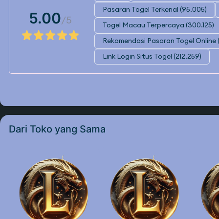
Pasaran Togel Terkenal (95.005)
5.00
/5
Togel Macau Terpercaya (300.125)
Rekomendasi Pasaran Togel Online (
Link Login Situs Togel (212.259)
Dari Toko yang Sama