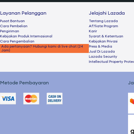
Layanan Pelanggan
Jelajahi Lazada
Pusat Bantuan
Tentang Lazada
Cara Pembelian
Af?liate Program
Pengiriman
Karir
Kebijakan Produk Internasional
Syarat & Ketentuan
Cara Pengembalian
Kebijakan Privasi
Ada pertanyaan? Hubungi kami di live chat (24
Press & Media
Jam)
Jual Di Lazada
Lazada Security
Intellectual Property Prote
Metode Pembayaran
Ja