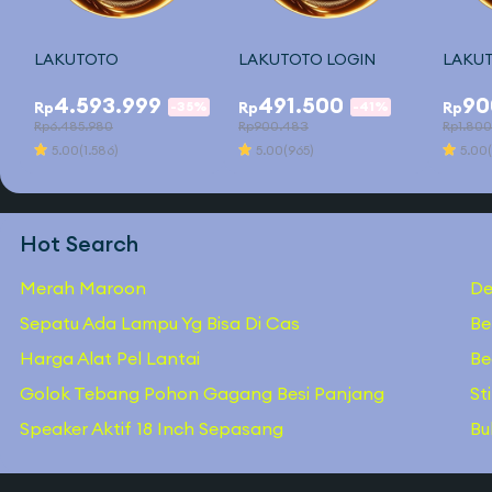
LAKUTOTO
LAKUTOTO LOGIN
LAKUT
4.593.999
491.500
90
-35%
-41%
Rp
Rp
Rp
Rp6.485.980
Rp900.483
Rp1.80
5.00(1.586)
5.00(965)
5.00(
Hot Search
Merah Maroon
De
Sepatu Ada Lampu Yg Bisa Di Cas
Be
Harga Alat Pel Lantai
Be
Golok Tebang Pohon Gagang Besi Panjang
St
Speaker Aktif 18 Inch Sepasang
Bu