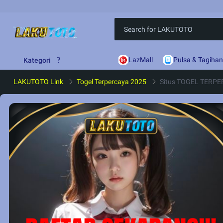
LazMall
Pulsa & Tagihan
Kategori
LAKUTOTO Link
Togel Terpercaya 2025
Situs TOGEL TERPER