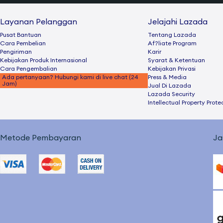
Layanan Pelanggan
Jelajahi Lazada
Pusat Bantuan
Tentang Lazada
Cara Pembelian
Af?liate Program
Pengiriman
Karir
Kebijakan Produk Internasional
Syarat & Ketentuan
Cara Pengembalian
Kebijakan Privasi
Ada pertanyaan? Hubungi kami di live chat (24
Press & Media
Jam)
Jual Di Lazada
Lazada Security
Intellectual Property Prote
Metode Pembayaran
Ja