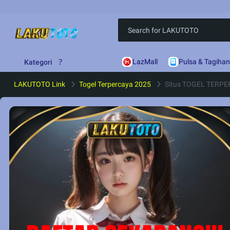
LazMall
Pulsa & Tagihan
Kategori
LAKUTOTO Link
Togel Terpercaya 2025
Situs TOGEL TERPER