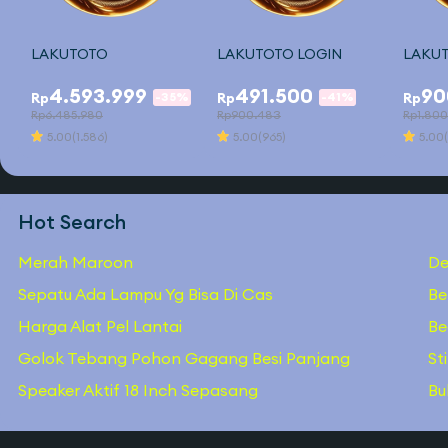
LAKUTOTO
LAKUTOTO LOGIN
LAKUT
4.593.999
491.500
90
-35%
-41%
Rp
Rp
Rp
Rp6.485.980
Rp900.483
Rp1.80
5.00(1.586)
5.00(965)
5.00(
Hot Search
Merah Maroon
De
Sepatu Ada Lampu Yg Bisa Di Cas
Be
Harga Alat Pel Lantai
Be
Golok Tebang Pohon Gagang Besi Panjang
St
Speaker Aktif 18 Inch Sepasang
Bu