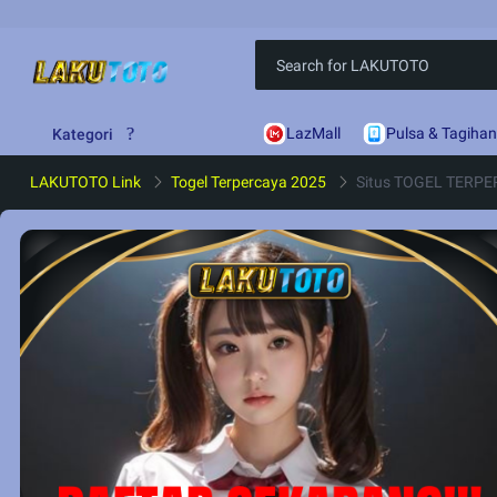
LazMall
Pulsa & Tagihan
Kategori
LAKUTOTO Link
Togel Terpercaya 2025
Situs TOGEL TERPER