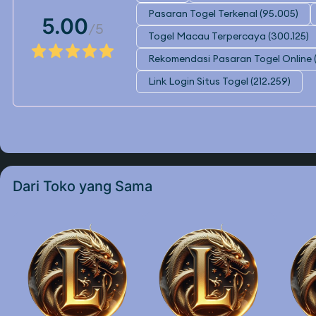
Pasaran Togel Terkenal (95.005)
5.00
/5
Togel Macau Terpercaya (300.125)
Rekomendasi Pasaran Togel Online (
Link Login Situs Togel (212.259)
Dari Toko yang Sama