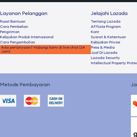
Layanan Pelanggan
Jelajahi Lazada
Pusat Bantuan
Tentang Lazada
Cara Pembelian
Af?liate Program
Pengiriman
Karir
Kebijakan Produk Internasional
Syarat & Ketentuan
Cara Pengembalian
Kebijakan Privasi
Ada pertanyaan? Hubungi kami di live chat (24
Press & Media
Jam)
Jual Di Lazada
Lazada Security
Intellectual Property Prote
Metode Pembayaran
Ja