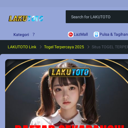
LazMall
Pulsa & Tagihan
Kategori
LAKUTOTO Link
Togel Terpercaya 2025
Situs TOGEL TERPER