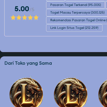
Pasaran Togel Terkenal (95.005)
5.00
/5
Togel Macau Terpercaya (300.125)
Rekomendasi Pasaran Togel Online (
Link Login Situs Togel (212.259)
Dari Toko yang Sama