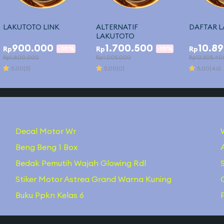
LAKUTOTO LINK
ALTERNATIF
DAFTAR 
LAKUTOTO
900.000
1.700.500
10.8
-50%
-10%
Rp
Rp
Rp
Rp1.800.000
Rp1.005.000
Rp12.505.40
5.00(5)
5.00(0)
5.00(46)
Decal Motor Wr
Beng Beng 1 Box
Bedak Pemutih Wajah Glowing Rdl
Stiker Motor Astrea Grand Warna Kuning
Buku Ppkn Kelas 6