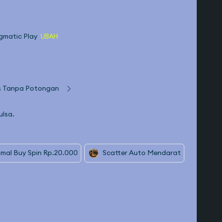
gmatic Play
UBAH
s Tanpa Potongan
ulsa.
imal Buy Spin Rp.20.000
Scatter Auto Mendarat