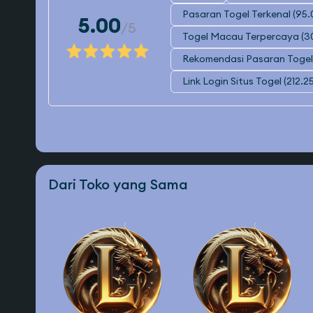
Pasaran Togel Terkenal (95.
5.00
/5
Togel Macau Terpercaya (30
Rekomendasi Pasaran Togel 
Link Login Situs Togel (212.2
Dari Toko yang Sama