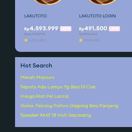
LAKUTOTO
LAKUTOTO LOGIN
4.593.999
491.500
-35%
-41%
Rp
Rp
Rp6.485.980
Rp900.483
5.00(1.586)
5.00(965)
Hot Search
Merah Maroon
Sepatu Ada Lampu Yg Bisa Di Cas
Harga Alat Pel Lantai
Golok Tebang Pohon Gagang Besi Panjang
Speaker Aktif 18 Inch Sepasang