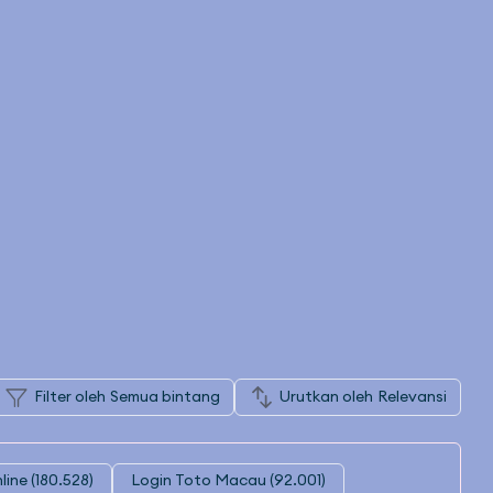
Filter oleh
Semua bintang
Urutkan oleh
Relevansi
ine (180.528)
Login Toto Macau (92.001)