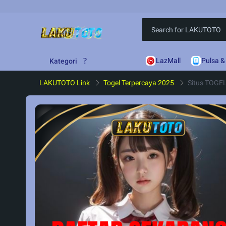
LazMall
Pulsa &
Kategori
LAKUTOTO Link
Togel Terpercaya 2025
Situs TOGEL