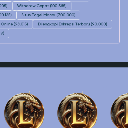
005)
Withdraw Cepat (100.585)
0.125)
Situs Togel Macau(700.000)
Online (98.015)
Dilengkapi Enkrepsi Terbaru (90.000)
59)