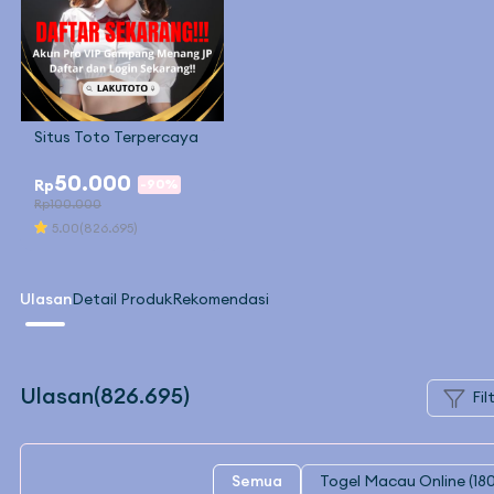
Situs Toto Terpercaya
50.000
-90%
Rp
Rp100.000
5.00(826.695)
Ulasan
Detail Produk
Rekomendasi
Ulasan(826.695)
Fil
Semua
Togel Macau Online (180