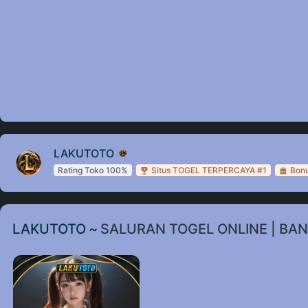
LAKUTOTO
Rating Toko 100%
Situs TOGEL TERPERCAYA #1
Bonu
SALURAN TOGEL ONLINE | BAN
LAKUTOTO
~