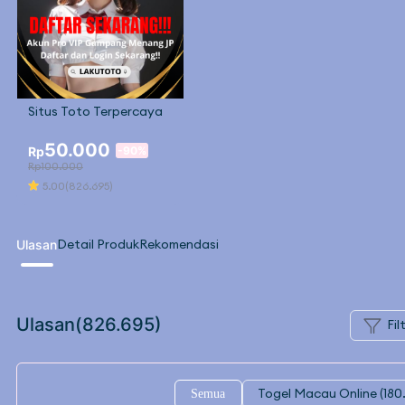
Situs Toto Terpercaya
50.000
Rp
-90%
Rp100.000
5.00(826.695)
Ulasan
Detail Produk
Rekomendasi
Ulasan(826.695)
Fil
Semua
Togel Macau Online (180