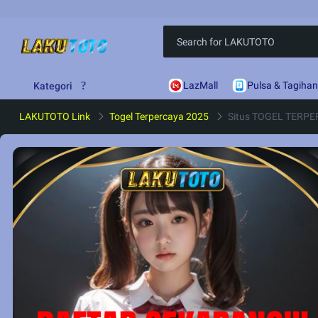
LazMall
Pulsa & Tagihan
Kategori
LAKUTOTO Link
Togel Terpercaya 2025
Situs TOGEL TERPER