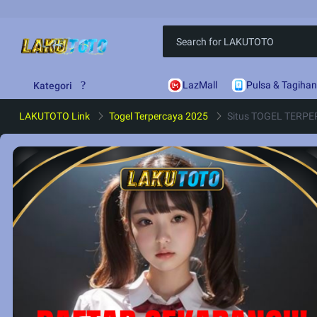
LazMall
Pulsa & Tagihan
Kategori
LAKUTOTO Link
Togel Terpercaya 2025
Situs TOGEL TERPER