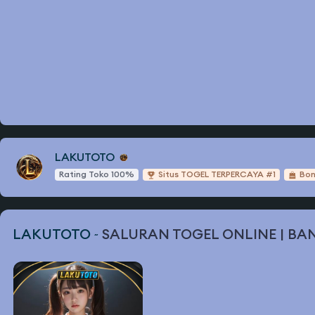
LAKUTOTO
Rating Toko 100%
Situs TOGEL TERPERCAYA #1
Bon
SALURAN TOGEL ONLINE | BAN
LAKUTOTO
~