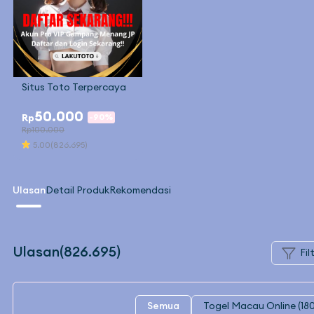
Situs Toto Terpercaya
50.000
-90%
Rp
Rp100.000
5.00(826.695)
Ulasan
Detail Produk
Rekomendasi
Ulasan(826.695)
Fil
Semua
Togel Macau Online (180