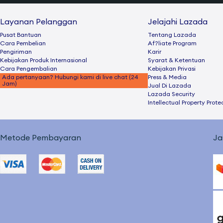
Layanan Pelanggan
Jelajahi Lazada
Pusat Bantuan
Tentang Lazada
Cara Pembelian
Af?liate Program
Pengiriman
Karir
Kebijakan Produk Internasional
Syarat & Ketentuan
Cara Pengembalian
Kebijakan Privasi
Ada pertanyaan? Hubungi kami di live chat (24
Press & Media
Jam)
Jual Di Lazada
Lazada Security
Intellectual Property Prote
Metode Pembayaran
Ja