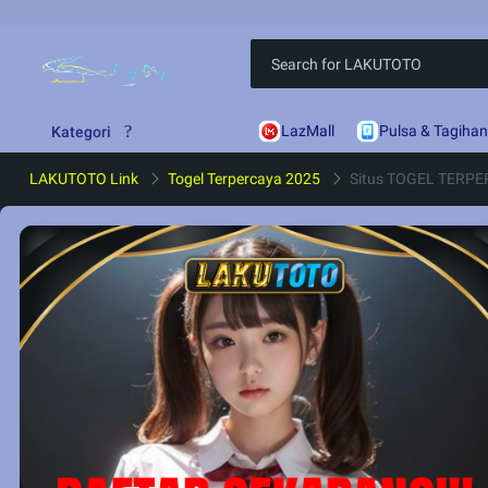
LazMall
Pulsa & Tagihan
Kategori
LAKUTOTO Link
Togel Terpercaya 2025
Situs TOGEL TERPER