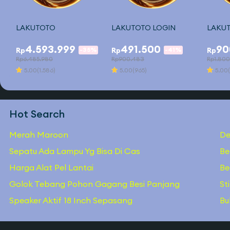
LAKUTOTO
LAKUTOTO LOGIN
LAKUT
4.593.999
491.500
90
-35%
-41%
Rp
Rp
Rp
Rp6.485.980
Rp900.483
Rp1.80
5.00(1.586)
5.00(965)
5.00(
Hot Search
Merah Maroon
De
Sepatu Ada Lampu Yg Bisa Di Cas
Be
Harga Alat Pel Lantai
Be
Golok Tebang Pohon Gagang Besi Panjang
St
Speaker Aktif 18 Inch Sepasang
Bu