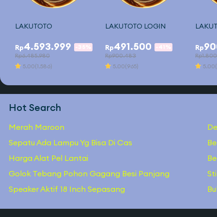
LAKUTOTO
LAKUTOTO LOGIN
LAKUT
4.593.999
491.500
90
-35%
-41%
Rp
Rp
Rp
Rp6.485.980
Rp900.483
Rp1.80
5.00(1.586)
5.00(965)
5.00(
Hot Search
Merah Maroon
De
Sepatu Ada Lampu Yg Bisa Di Cas
Be
Harga Alat Pel Lantai
Be
Golok Tebang Pohon Gagang Besi Panjang
St
Speaker Aktif 18 Inch Sepasang
Bu