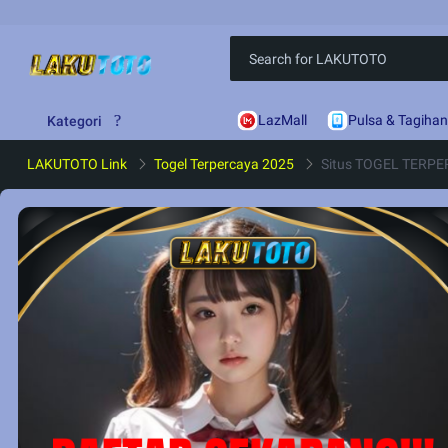
LazMall
Pulsa & Tagihan
Kategori
LAKUTOTO Link
Togel Terpercaya 2025
Situs TOGEL TERPER