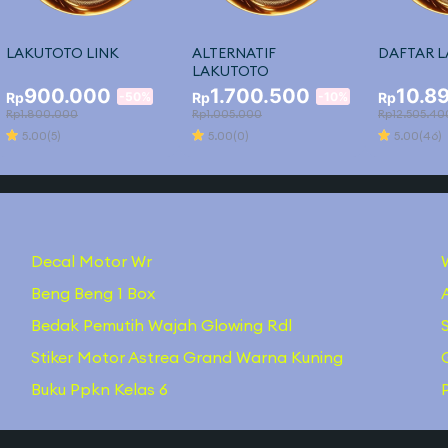
LAKUTOTO LINK
ALTERNATIF
DAFTAR 
LAKUTOTO
900.000
1.700.500
10.8
Rp
-50%
Rp
-10%
Rp
Rp1.800.000
Rp1.005.000
Rp12.505.40
5.00(5)
5.00(0)
5.00(46)
Decal Motor Wr
Beng Beng 1 Box
Bedak Pemutih Wajah Glowing Rdl
Stiker Motor Astrea Grand Warna Kuning
Buku Ppkn Kelas 6