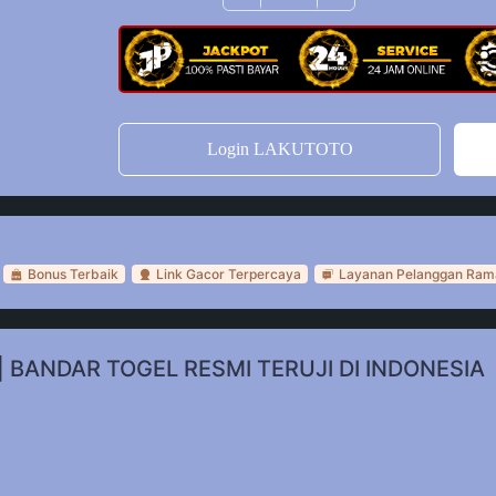
Login LAKUTOTO
Bonus Terbaik
Link Gacor Terpercaya
Layanan Pelanggan Ram
 BANDAR TOGEL RESMI TERUJI DI INDONESIA