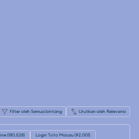
Filter oleh
Semua bintang
Urutkan oleh
Relevansi
ne (180.528)
Login Toto Macau (92.001)