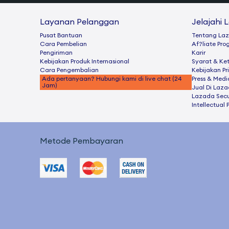
Layanan Pelanggan
Jelajahi 
Pusat Bantuan
Tentang La
Cara Pembelian
Af?liate Pr
Pengiriman
Karir
Kebijakan Produk Internasional
Syarat & Ke
Cara Pengembalian
Kebijakan Pr
Ada pertanyaan? Hubungi kami di live chat (24
Press & Medi
Jam)
Jual Di Laz
Lazada Secu
Intellectual 
Metode Pembayaran