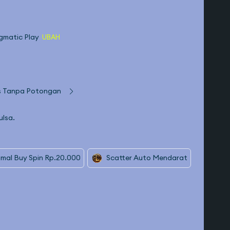
gmatic Play
UBAH
s Tanpa Potongan
ulsa.
imal Buy Spin Rp.20.000
Scatter Auto Mendarat