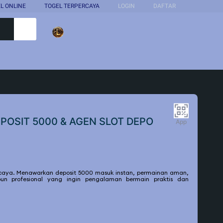
L ONLINE
TOGEL TERPERCAYA
LOGIN
DAFTAR
EPOSIT 5000 & AGEN SLOT DEPO
App
rcaya. Menawarkan deposit 5000 masuk instan, permainan aman,
n profesional yang ingin pengalaman bermain praktis dan