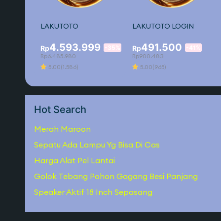
LAKUTOTO
LAKUTOTO LOGIN
4.593.999
491.500
Rp
-35%
Rp
-41%
Rp6.485.980
Rp900.483
5.00(1.586)
5.00(965)
Hot Search
Merah Maroon
Sepatu Ada Lampu Yg Bisa Di Cas
Harga Alat Pel Lantai
Golok Tebang Pohon Gagang Besi Panjang
Speaker Aktif 18 Inch Sepasang