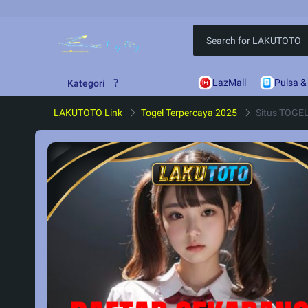
LazMall
Pulsa &
Kategori
LAKUTOTO Link
Togel Terpercaya 2025
Situs TOGEL