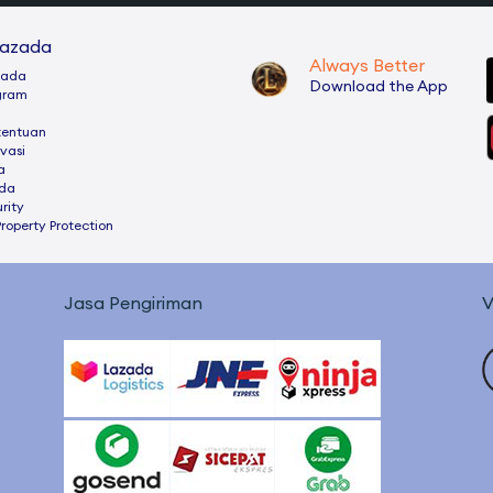
Lazada
Always Better
zada
Download the App
ogram
tentuan
ivasi
a
ada
rity
Property Protection
Jasa Pengiriman
V