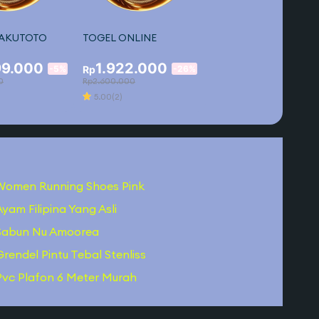
LAKUTOTO
TOGEL ONLINE
99.000
1.922.000
-5%
Rp
-26%
0
Rp2.600.000
5.00(2)
Women Running Shoes Pink
Ayam Filipina Yang Asli
Sabun Nu Amoorea
Grendel Pintu Tebal Stenliss
Pvc Plafon 6 Meter Murah