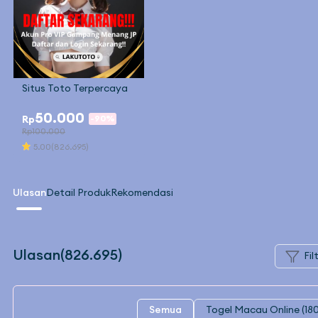
Situs Toto Terpercaya
50.000
-90%
Rp
Rp100.000
5.00(826.695)
Ulasan
Detail Produk
Rekomendasi
Ulasan(826.695)
Fil
Semua
Togel Macau Online (180