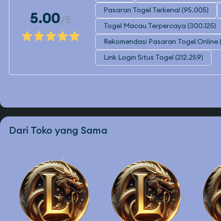
Pasaran Togel Terkenal (95.005)
5.00
/5
Togel Macau Terpercaya (300.125)
Rekomendasi Pasaran Togel Online (
Link Login Situs Togel (212.259)
Dari Toko yang Sama