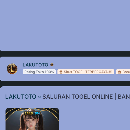
LAKUTOTO
Rating Toko 100%
Situs TOGEL TERPERCAYA #1
Bonu
SALURAN TOGEL ONLINE | BAN
LAKUTOTO
~