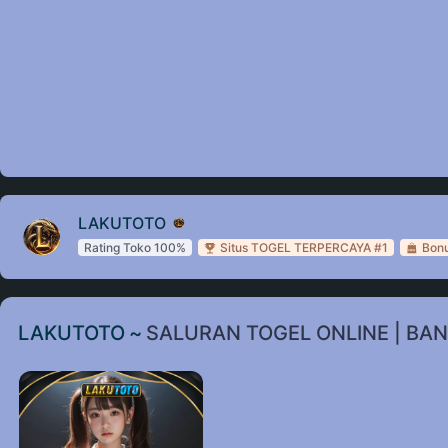
LAKUTOTO
Rating Toko 100%
Situs TOGEL TERPERCAYA #1
Bonu
SALURAN TOGEL ONLINE | BAN
LAKUTOTO
~