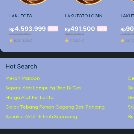
LAKUTOTO
LAKUTOTO LOGIN
LAKUT
4.593.999
491.500
90
Rp
-35%
Rp
-41%
Rp
Rp6.485.980
Rp900.483
Rp1.80
5.00(1.586)
5.00(965)
5.00(
Hot Search
Merah Maroon
De
Sepatu Ada Lampu Yg Bisa Di Cas
Be
Harga Alat Pel Lantai
Be
Golok Tebang Pohon Gagang Besi Panjang
St
Speaker Aktif 18 Inch Sepasang
Bu