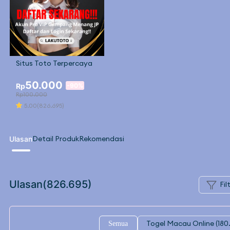
Situs Toto Terpercaya
50.000
Rp
-90%
Rp100.000
5.00(826.695)
Ulasan
Detail Produk
Rekomendasi
Ulasan(826.695)
Fil
Semua
Togel Macau Online (180