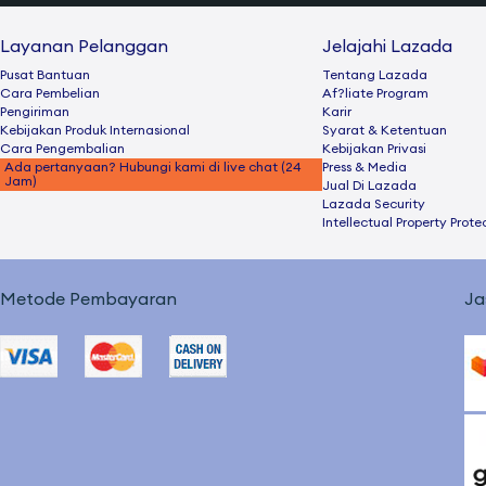
Layanan Pelanggan
Jelajahi Lazada
Pusat Bantuan
Tentang Lazada
Cara Pembelian
Af?liate Program
Pengiriman
Karir
Kebijakan Produk Internasional
Syarat & Ketentuan
Cara Pengembalian
Kebijakan Privasi
Ada pertanyaan? Hubungi kami di live chat (24
Press & Media
Jam)
Jual Di Lazada
Lazada Security
Intellectual Property Prote
Metode Pembayaran
Ja