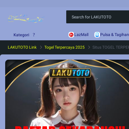
LazMall
Pulsa & Tagihan
Kategori
LAKUTOTO Link
Togel Terpercaya 2025
Situs TOGEL TERPER