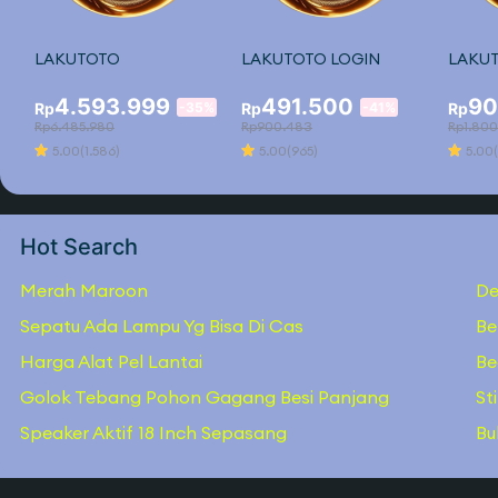
LAKUTOTO
LAKUTOTO LOGIN
LAKUT
4.593.999
491.500
90
Rp
-35%
Rp
-41%
Rp
Rp6.485.980
Rp900.483
Rp1.80
5.00(1.586)
5.00(965)
5.00(
Hot Search
Merah Maroon
De
Sepatu Ada Lampu Yg Bisa Di Cas
Be
Harga Alat Pel Lantai
Be
Golok Tebang Pohon Gagang Besi Panjang
St
Speaker Aktif 18 Inch Sepasang
Bu