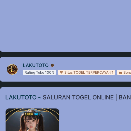
LAKUTOTO
Rating Toko 100%
Situs TOGEL TERPERCAYA #1
Bonu
SALURAN TOGEL ONLINE | BAN
LAKUTOTO
~