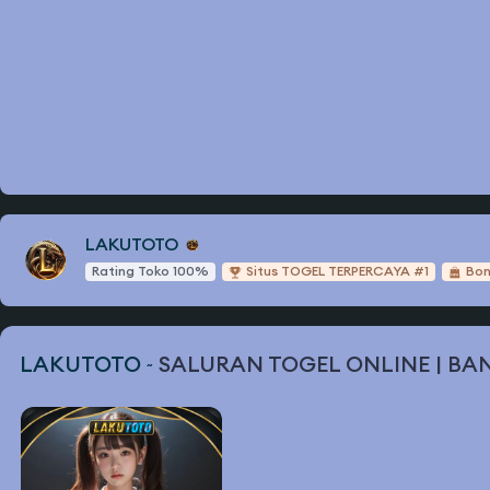
LAKUTOTO
Rating Toko 100%
Situs TOGEL TERPERCAYA #1
Bon
SALURAN TOGEL ONLINE | BAN
LAKUTOTO
~