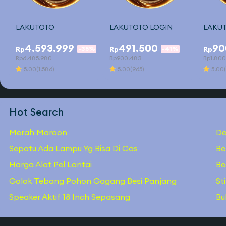
LAKUTOTO
LAKUTOTO LOGIN
LAKUT
4.593.999
491.500
90
-35%
-41%
Rp
Rp
Rp
Rp6.485.980
Rp900.483
Rp1.80
5.00(1.586)
5.00(965)
5.00(
Hot Search
Merah Maroon
De
Sepatu Ada Lampu Yg Bisa Di Cas
Be
Harga Alat Pel Lantai
Be
Golok Tebang Pohon Gagang Besi Panjang
St
Speaker Aktif 18 Inch Sepasang
Bu