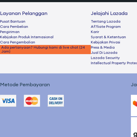
Layanan Pelanggan
Jelajahi Lazada
Pusat Bantuan
Tentang Lazada
Cara Pembelian
Af?liate Program
Pengiriman
Karir
Kebijakan Produk Internasional
Syarat & Ketentuan
Cara Pengembalian
Kebijakan Privasi
Ada pertanyaan? Hubungi kami di live chat (24
Press & Media
Jam)
Jual Di Lazada
Lazada Security
Intellectual Property Prote
Metode Pembayaran
Ja