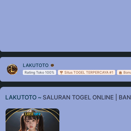
LAKUTOTO
Rating Toko 100%
Situs TOGEL TERPERCAYA #1
Bonu
SALURAN TOGEL ONLINE | BAN
LAKUTOTO
~