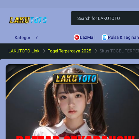
LazMall
Pulsa & Tagihan
Kategori
LAKUTOTO Link
Togel Terpercaya 2025
Situs TOGEL TERPER