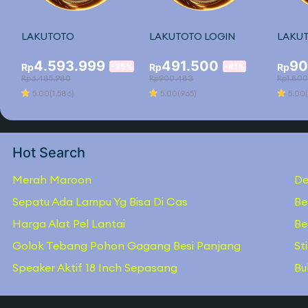
LAKUTOTO
LAKUTOTO LOGIN
LAKUT
4.593.999
491.500
90
Rp
-35%
Rp
-41%
Rp
Rp6.485.980
Rp900.483
Rp1.80
5.00(1.586)
5.00(965)
5.00(
Hot Search
Merah Maroon
De
Sepatu Ada Lampu Yg Bisa Di Cas
Be
Harga Alat Pel Lantai
Be
Golok Tebang Pohon Gagang Besi Panjang
St
Speaker Aktif 18 Inch Sepasang
Bu