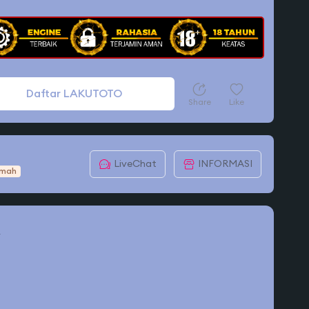
Daftar LAKUTOTO
Share
Like
LiveChat
INFORMASI
amah
A