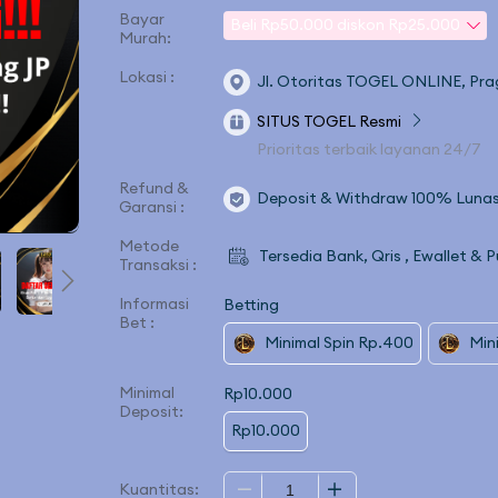
Bayar
Beli Rp50.000 diskon Rp25.000
Murah:
Lokasi :
Jl. Otoritas TOGEL ONLINE, Pra
SITUS TOGEL Resmi
Prioritas terbaik layanan 24/7
Refund &
Deposit & Withdraw 100% Luna
Garansi :
Metode
Tersedia Bank, Qris , Ewallet & P
Transaksi :
Informasi
Betting
Bet :
Minimal Spin Rp.400
Min
Minimal
Rp10.000
Deposit:
Rp10.000
Kuantitas: