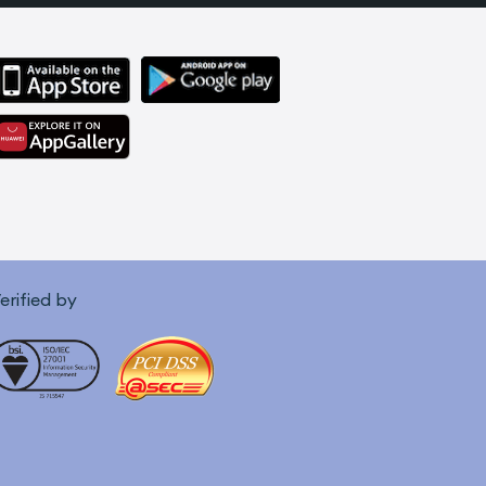
erified by