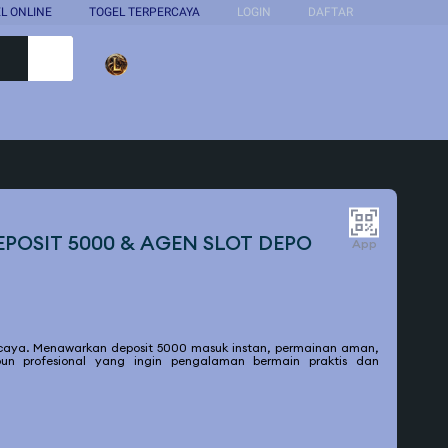
L ONLINE
TOGEL TERPERCAYA
LOGIN
DAFTAR
EPOSIT 5000 & AGEN SLOT DEPO
App
rcaya. Menawarkan deposit 5000 masuk instan, permainan aman,
n profesional yang ingin pengalaman bermain praktis dan