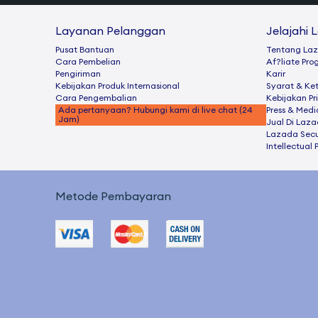
Layanan Pelanggan
Jelajahi 
Pusat Bantuan
Tentang La
Cara Pembelian
Af?liate Pr
Pengiriman
Karir
Kebijakan Produk Internasional
Syarat & Ke
Cara Pengembalian
Kebijakan Pr
Ada pertanyaan? Hubungi kami di live chat (24
Press & Medi
Jam)
Jual Di Laz
Lazada Secu
Intellectual 
Metode Pembayaran