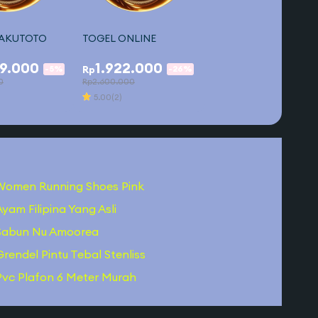
LAKUTOTO
TOGEL ONLINE
99.000
1.922.000
-5%
-26%
Rp
0
Rp2.600.000
5.00(2)
Women Running Shoes Pink
Ayam Filipina Yang Asli
Sabun Nu Amoorea
Grendel Pintu Tebal Stenliss
Pvc Plafon 6 Meter Murah