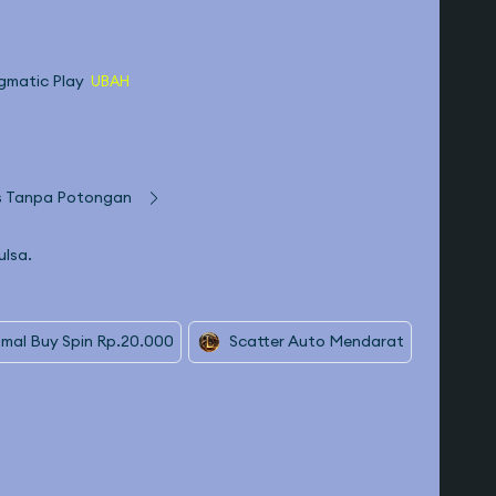
gmatic Play
UBAH
s Tanpa Potongan
ulsa.
imal Buy Spin Rp.20.000
Scatter Auto Mendarat