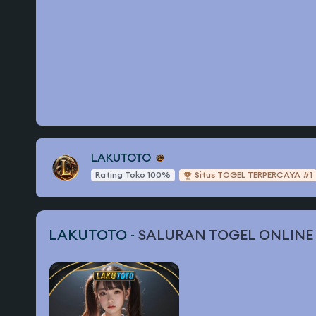
LAKUTOTO
Rating Toko 100%
Situs TOGEL TERPERCAYA #1
SALURAN TOGEL ONLINE 
LAKUTOTO
~