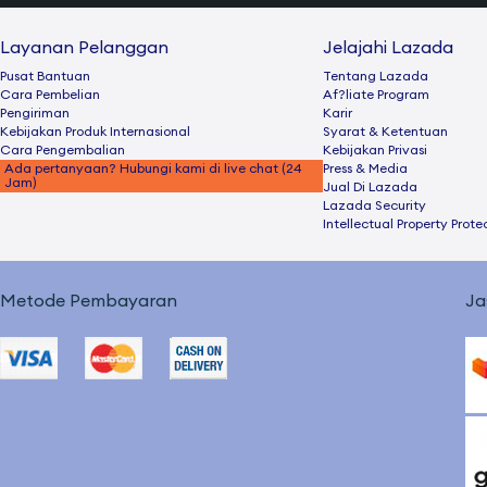
Layanan Pelanggan
Jelajahi Lazada
Pusat Bantuan
Tentang Lazada
Cara Pembelian
Af?liate Program
Pengiriman
Karir
Kebijakan Produk Internasional
Syarat & Ketentuan
Cara Pengembalian
Kebijakan Privasi
Ada pertanyaan? Hubungi kami di live chat (24
Press & Media
Jam)
Jual Di Lazada
Lazada Security
Intellectual Property Prote
Metode Pembayaran
Ja