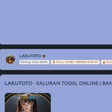
LAKUTOTO
Rating Toko 100%
Situs TOGEL TERPERCAYA #1
Bon
SALURAN TOGEL ONLINE | BAN
LAKUTOTO
~