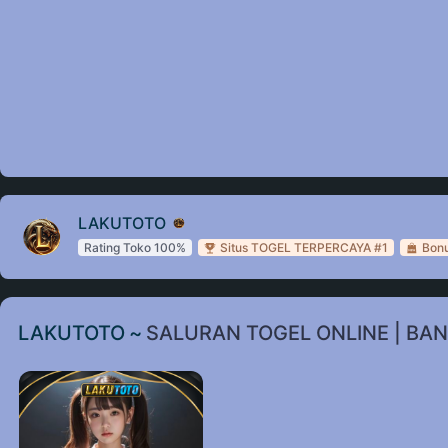
LAKUTOTO
Rating Toko 100%
Situs TOGEL TERPERCAYA #1
Bonu
SALURAN TOGEL ONLINE | BAN
LAKUTOTO
~