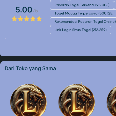
Pasaran Togel Terkenal (95.005)
5.00
/5
Togel Macau Terpercaya (300.125)
Rekomendasi Pasaran Togel Online (
Link Login Situs Togel (212.259)
Dari Toko yang Sama