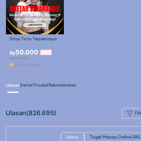
Situs Toto Terpercaya
50.000
Rp
-90%
Rp100.000
5.00(826.695)
Ulasan
Detail Produk
Rekomendasi
Ulasan(826.695)
Fil
Semua
Togel Macau Online (180