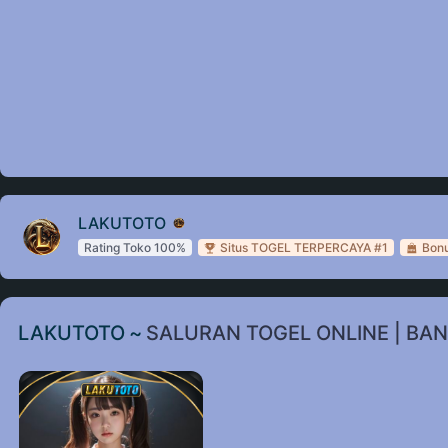
LAKUTOTO
Rating Toko 100%
Situs TOGEL TERPERCAYA #1
Bonu
SALURAN TOGEL ONLINE | BAN
LAKUTOTO
~