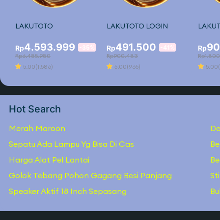
LAKUTOTO
LAKUTOTO LOGIN
LAKUT
4.593.999
491.500
90
Rp
-35%
Rp
-41%
Rp
Rp6.485.980
Rp900.483
Rp1.80
5.00(1.586)
5.00(965)
5.00(
Hot Search
Merah Maroon
De
Sepatu Ada Lampu Yg Bisa Di Cas
Be
Harga Alat Pel Lantai
Be
Golok Tebang Pohon Gagang Besi Panjang
St
Speaker Aktif 18 Inch Sepasang
Bu