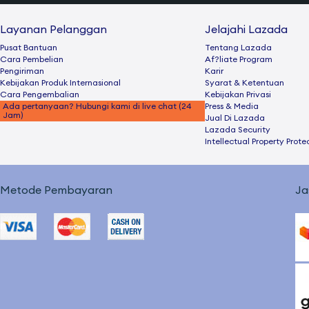
Layanan Pelanggan
Jelajahi Lazada
Pusat Bantuan
Tentang Lazada
Cara Pembelian
Af?liate Program
Pengiriman
Karir
Kebijakan Produk Internasional
Syarat & Ketentuan
Cara Pengembalian
Kebijakan Privasi
Ada pertanyaan? Hubungi kami di live chat (24
Press & Media
Jam)
Jual Di Lazada
Lazada Security
Intellectual Property Prote
Metode Pembayaran
Ja