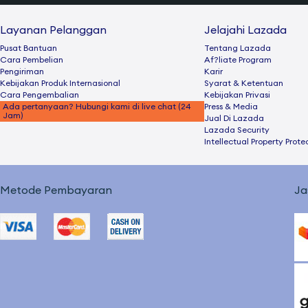
Layanan Pelanggan
Jelajahi Lazada
Pusat Bantuan
Tentang Lazada
Cara Pembelian
Af?liate Program
Pengiriman
Karir
Kebijakan Produk Internasional
Syarat & Ketentuan
Cara Pengembalian
Kebijakan Privasi
Ada pertanyaan? Hubungi kami di live chat (24
Press & Media
Jam)
Jual Di Lazada
Lazada Security
Intellectual Property Prote
Metode Pembayaran
Ja