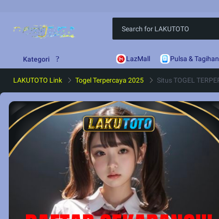
LazMall
Pulsa & Tagihan
Kategori
LAKUTOTO Link
Togel Terpercaya 2025
Situs TOGEL TERPER