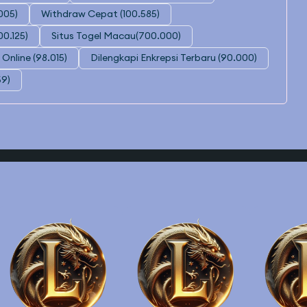
005)
Withdraw Cepat (100.585)
0.125)
Situs Togel Macau(700.000)
Online (98.015)
Dilengkapi Enkrepsi Terbaru (90.000)
59)