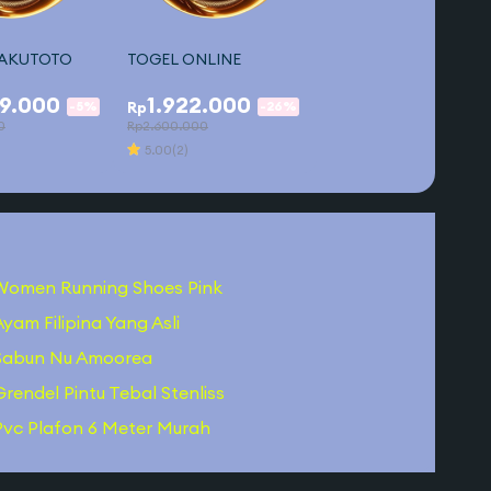
LAKUTOTO
TOGEL ONLINE
99.000
1.922.000
-5%
-26%
Rp
0
Rp2.600.000
5.00(2)
Women Running Shoes Pink
Ayam Filipina Yang Asli
Sabun Nu Amoorea
Grendel Pintu Tebal Stenliss
Pvc Plafon 6 Meter Murah