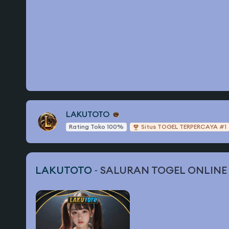
LAKUTOTO
Rating Toko 100%
Situs TOGEL TERPERCAYA #1
SALURAN TOGEL ONLINE 
LAKUTOTO
~