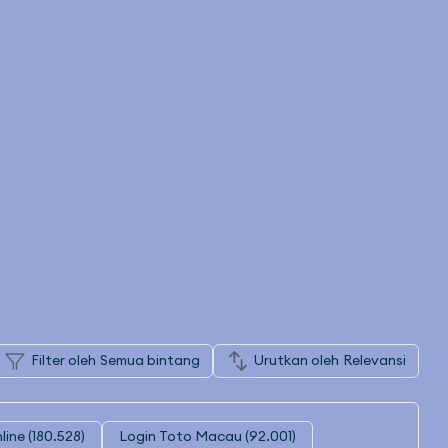
Filter oleh
Semua bintang
Urutkan oleh
Relevansi
ine (180.528)
Login Toto Macau (92.001)