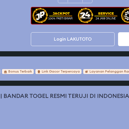
Login LAKUTOTO
Bonus Terbaik
Link Gacor Terpercaya
Layanan Pelanggan R
| BANDAR TOGEL RESMI TERUJI DI INDONESI