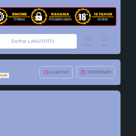
Daftar LAKUTOTO
Share
Like
LiveChat
INFORMASI
amah
A