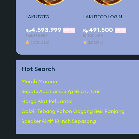
LAKUTOTO
LAKUTOTO LOGIN
4.593.999
491.500
-35%
-41%
Rp
Rp
Rp6.485.980
Rp900.483
5.00(1.586)
5.00(965)
Hot Search
Merah Maroon
Sepatu Ada Lampu Yg Bisa Di Cas
Harga Alat Pel Lantai
Golok Tebang Pohon Gagang Besi Panjang
Speaker Aktif 18 Inch Sepasang