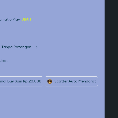
gmatic Play
UBAH
s Tanpa Potongan
ulsa.
imal Buy Spin Rp.20.000
Scatter Auto Mendarat