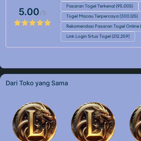
Pasaran Togel Terkenal (95.005)
5.00
/5
Togel Macau Terpercaya (300.125)
Rekomendasi Pasaran Togel Online (
Link Login Situs Togel (212.259)
Dari Toko yang Sama