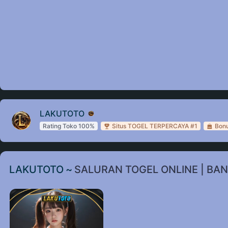
LAKUTOTO
Rating Toko 100%
Situs TOGEL TERPERCAYA #1
Bonu
SALURAN TOGEL ONLINE | BAN
LAKUTOTO
~